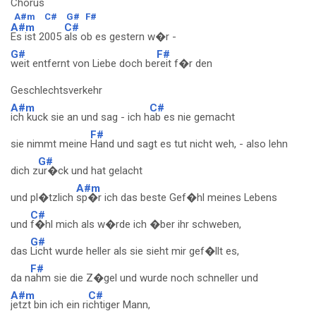
Chorus
A#m
C#
G#
F#
A#m
C#
Es ist 2005
als ob es gestern w�r -
G#
F#
weit entfernt von Liebe doch be
reit f�r den
Geschlechtsverkehr
A#m
C#
ich kuck sie an und sag - ich h
ab es nie gemacht
F#
sie nimmt meine
Hand und sagt es tut nicht weh, - also lehn
G#
dich z
ur�ck und hat gelacht
A#m
und pl�tzlich
sp�r ich das beste Gef�hl meines Lebens
C#
und
f�hl mich als w�rde ich �ber ihr schweben,
G#
das
Licht wurde heller als sie sieht mir gef�llt es,
F#
da n
ahm sie die Z�gel und wurde noch schneller und
A#m
C#
jetzt bin ich ein ri
chtiger Mann,