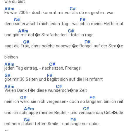
wie d
u bist
A#m
C#
Es war 2006 - doch kommt mir vo
r als ob es gestern war
G#
F#
denn
sie erwischt mich jeden Tag - wie
ich in meine Hefte mal
A#m
C#
und gib
t mir daf�r Strafarbeiten
- total in rage
G#
F#
sagt die F
rau, dass solche nasewei�e Be
ngel auf der Stra�e
bleiben
A#m
C#
jeden Tag eintrag, - nac
hsitzen, Freitags,
G#
F#
gibt mir 30 Seiten und
begibt sich auf die Heimfahrt
A#m
C#
Vielen Dank f�r diese wun
dersch�ne Zeit
G#
F#
nein ich
werd sie nich vergessen- doch so la
ngsam bin ich reif
A#m
C#
und ich sc
hnappe meinen Beutel - und ve
rlasse das Geb�ude
G#
F#
mit nem d
icken fetten Smile - und
singe nur dabei