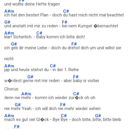
F#
und wol
lte deine Hefte tragen
A#m
C#
ich hat den besten Plan - doch
du hast mich nicht mal beachtet
G#
F#
und anstatt mit mir zu reden -
bei nem Kumpel �bernachtet
A#m
C#
klar! Sicherlich. -
Baby komm ich bitte dich!
G#
F#
ich
geb dir meine Liebe - doch du dr
ehst dich um und willst sie
nicht
A#m
C#
jap und heute stehst du
- in der 1. Reihe
G#
F#
w�rdest ge
rne mit mir reden - aber
baby is vorbei
Chorus:
A#m
C#
denn nie
mehr - komm ich wieder zu
r�ck oh oh
G#
F#
nie m
ehr Yeah - ich will dich n
ie mehr wieder sehen
A#m
C#
G#
mach es gut viel Gl�ck - Bye
Bye - doch bitte, b
itte, bitte bleib
F#