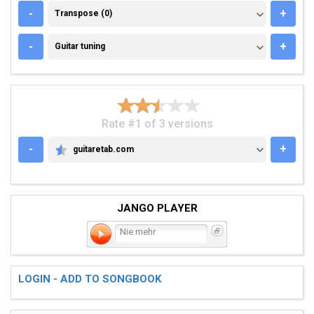
TRANSPOSE (0)
-
+
Transpose (0)
GUITAR TUNING
-
+
Guitar tuning
Rate #1 of 3 versions
-
+
guitaretab.com
GUITARETAB.COM
JANGO PLAYER
Nie mehr
LOGIN - ADD TO SONGBOOK