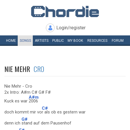
Login/register
HOME
SONGS
ARTISTS
PUBLIC
MY
BOOK
RESOURCES
FORUM
NIE MEHR
CRO
Nie Mehr - Cro
2x Intro: A#m C# G# F#
A#m
Kuck es war
2006
C#
doch kommt mir vo
r als ob es gestern war
G#
denn ich
stand auf dem Pausenhof