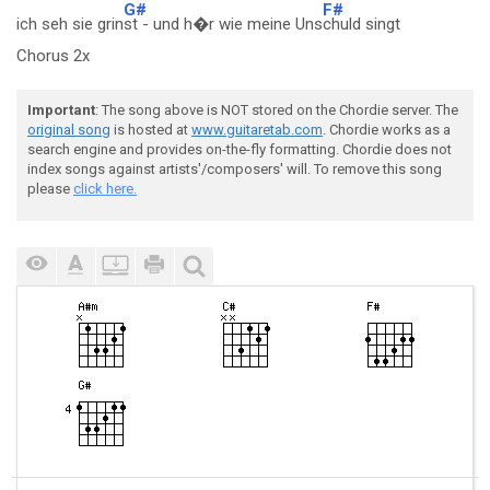
G#
F#
ich seh sie grin
st - und h�r wie meine Uns
chuld singt
Chorus 2x
Important
: The song above is NOT stored on the Chordie server. The
original song
is hosted at
www.guitaretab.com
. Chordie works as a
search engine and provides on-the-fly formatting. Chordie does not
index songs against artists'/composers' will. To remove this song
please
click here.