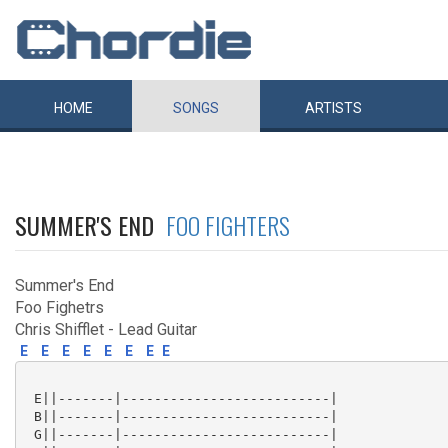
HOME
SONGS
ARTISTS
SUMMER'S END
FOO FIGHTERS
Summer's End
Foo Fighetrs
Chris Shifflet - Lead Guitar
E
E
E
E
E
E
E
E
 E||-------|--------------------------|

 B||-------|--------------------------|

 G||-------|--------------------------|
