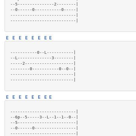
 --5---------------2--------|

 --0------0-----------0-----|

 ---------------------------|

 ---------------------------|

E
E
E
E
E
E
E
E
 -----------0--L-----------|

 --L--------------3--------|

 -----2--------------------|

 --------0-----------0--0--|

 --------------------------|

 --------------------------|

E
E
E
E
E
E
E
E
 ---------------------------|

 --6p--5-----3--L--1--1--0--|

 --5------------------------|

 --0------0-----------------|

 ---------------------------|
