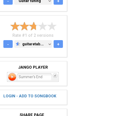
-
GUITAR TUNING
Guitar tuning
+
Rate #1 of 2 versions
-
guitaretab.com
+
GUITARETAB.COM
JANGO PLAYER
Summer's End
LOGIN - ADD TO SONGBOOK
SHARE PAGE