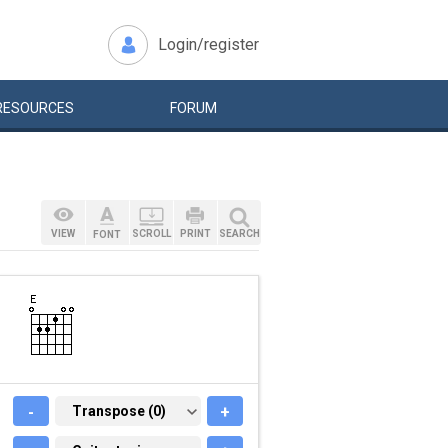
Login/register
RESOURCES
FORUM
VIEW
SCROLL
PRINT
SEARCH
FONT
-
TRANSPOSE (0)
Transpose (0)
+