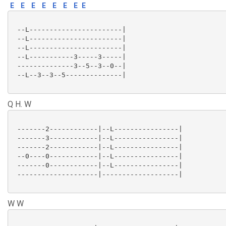
E
E
E
E
E
E
E
E
 --L-----------------------|

 --L-----------------------|

 --L-----------------------|

 --L-----------3-----3-----|

 --------------3--5--3--0--|

 --L--3--3--5--------------|

Q H. W
 -------2------------|--L----------------|

 -------3------------|--L----------------|

 -------2------------|--L----------------|

 --0----0------------|--L----------------|

 -------0------------|--L----------------|

 --------------------|-------------------|

W W