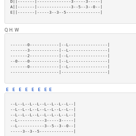
 D||-------|--------------3-----3-----|

 A||-------|--------------3--5--3--0--|

 E||-------|-----3--3--5--------------|

Q H. W
 -------0------------|--L----------------|

 -------3------------|--L----------------|

 -------2------------|--L----------------|

 --0----0------------|--L----------------|

 -------0------------|--L----------------|

 --------------------|-------------------|

E
E
E
E
E
E
E
E
 --L--L--L--L--L--L--L--L--|

 --L--L--L--L--L--L--L--L--|

 --L--L--L--L--L--L--L--L--|

 --L-----------3-----3-----|

 --L-----------3--5--3--0--|

 -----3--3--5--------------|
