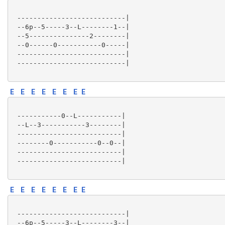
 ---------------------------|

 --6p--5-----3--L--------1--|

 --5---------------2--------|

 --0------0-----------0-----|

 ---------------------------|

 ---------------------------|

E
E
E
E
E
E
E
E
 -----------0--L-----------|

 --L--3-----------3--------|

 --------------------------|

 --------0-----------0--0--|

 --------------------------|

 --------------------------|

E
E
E
E
E
E
E
E
 ---------------------------|

 --6p--5-----3--L--------3--|
