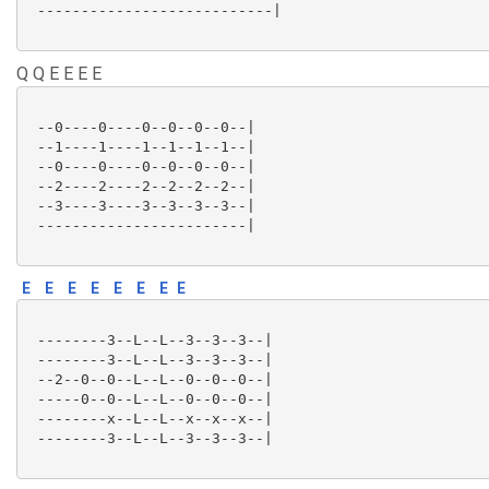
 ---------------------------|

Q Q E E E E
 --0----0----0--0--0--0--|

 --1----1----1--1--1--1--|

 --0----0----0--0--0--0--|

 --2----2----2--2--2--2--|

 --3----3----3--3--3--3--|

 ------------------------|

E
E
E
E
E
E
E
E
 --------3--L--L--3--3--3--|

 --------3--L--L--3--3--3--|

 --2--0--0--L--L--0--0--0--|

 -----0--0--L--L--0--0--0--|

 --------x--L--L--x--x--x--|

 --------3--L--L--3--3--3--|
