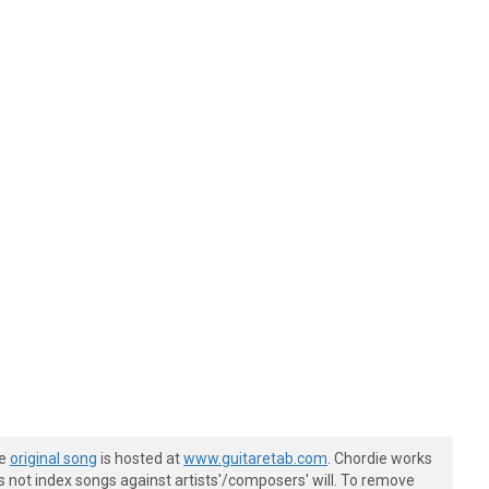
he
original song
is hosted at
www.guitaretab.com
. Chordie works
s not index songs against artists'/composers' will. To remove