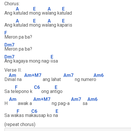
Chorus:
A
E
A
E
Ang k
atulad m
ong wa
lang ka
tulad
A
E
A
E
Ang k
atulad m
ong wa
lang ka
paris
F
Meron pa ba?
Dm7
Meron pa ba?
Dm7
E
Ang kagaya mong nag-
iisa
Verse II:
Am
Am+M7
Am7
Am6
Di
nial na
ang lahat
ng numer
o
F
C6
E
Sa te
lepono k
ong an
tigo
Am
Am+M7
Am7
Am6
H
awak a
ng pag-a
sa
F
C6
E
Sa wa
kas ma
kausap ko n
a
(repeat chorus)