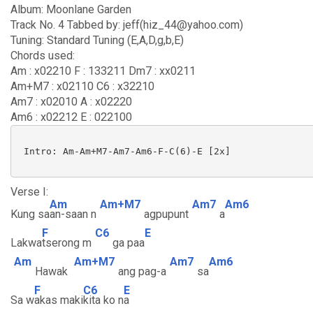
Album: Moonlane Garden
Track No. 4 Tabbed by: jeff(hiz_44@yahoo.com)
Tuning: Standard Tuning (E,A,D,g,b,E)
Chords used:
Am : x02210 F : 133211 Dm7 : xx0211
Am+M7 : x02110 C6 : x32210
Am7 : x02010 A : x02220
Am6 : x02212 E : 022100
 Intro: Am-Am+M7-Am7-Am6-F-C(6)-E [2x]

Verse I:
Am
Am+M7
Am7
Am6
Kung sa
an-saan n
agpupunt
a
F
C6
E
Lakwa
tserong m
ga paa
Am
Am+M7
Am7
Am6
Hawak
ang pag-a
sa
F
C6
E
Sa w
akas maki
kita ko n
a