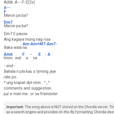
Adlib: A---F-E(2x)
A---
F
Meron pa ba?
Dm7
Meron pa ba?
Dm7 E pause
Ang kagaya mong nag-iisa
Am-Am+M7-Am7-
Baka wala
na..
Am6
F
-
E
-
A
hmm.. wal
a
na
..
- end -
Bahala n pla kau s tyming..jeje
rate po..
* ung krapat-dpt nmn... ^_^
comments and suggestion..
juz e-mail me.. or sa friendster
Important
: The song above is NOT stored on the Chordie server. T
as a search engine and provides on-the-fly formatting. Chordie doe