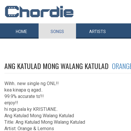
HOME
SONGS
ARTISTS
ANG KATULAD MONG WALANG KATULAD
ORANG
Wihh.. new single ng ONL!!
kea kinapa q agad..
99.9% accurate to'!!
enjoy!!
hi nga pala ky KRISTIANE..
Ang Katulad Mong Walang Katulad
Title: Ang Katulad Mong Walang Katulad
Artist: Orange & Lemons