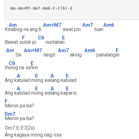
 Am-Am+M7-Am7-Am6-F-C(6)-E

Am
Am+M7
Am7
Am6
Ki
nabog na ang b
awat pin
tuan
F
C6
E
Bawat s
ulok pi
nuntaha
n
Am
Am+M7
Am7
Am6
F
Sa
langit
aking
panalang
in
C6
E
Ih
ulog na sa
'kin
A
E
A
E
Ang k
atulad m
ong wa
lang ka
tulad
A
E
A
E
Ang k
atulad m
ong wa
lang ka
paris
F
Meron pa ba?
Dm7
Meron pa ba?
Dm7 E-E7(2x)
Ang kagaya mong nag-iisa