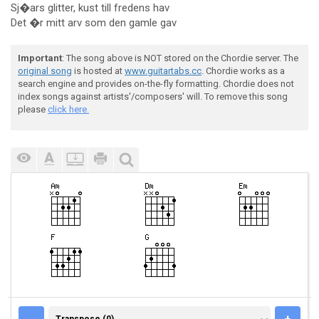
Sj�ars glitter, kust till fredens hav
Det �r mitt arv som den gamle gav
Important
: The song above is NOT stored on the Chordie server. The
original song
is hosted at
www.guitartabs.cc
. Chordie works as a
search engine and provides on-the-fly formatting. Chordie does not
index songs against artists'/composers' will. To remove this song
please
click here.
TRANSPOSE (0)