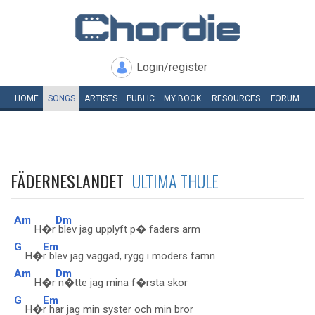
Login/register
HOME
SONGS
ARTISTS
PUBLIC
MY
BOOK
RESOURCES
FORUM
FÄDERNESLANDET
ULTIMA THULE
Am
Dm
H�r
blev jag upplyft p� faders arm
G
Em
H�
r blev jag vaggad, rygg i moders famn
Am
Dm
H�r
n�tte jag mina f�rsta skor
G
Em
H�
r har jag min syster och min bror