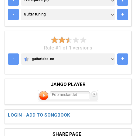
-
+
Transpose (0)
GUITAR TUNING
-
+
Guitar tuning
Rate #1 of 1 versions
-
+
guitartabs.cc
GUITARTABS.CC
JANGO PLAYER
Fderneslandet
LOGIN - ADD TO SONGBOOK
SHARE PAGE