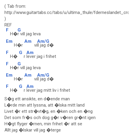
( Tab from:
http://www.guitartabs.cc/tabs/u/ultima_thule/fderneslandet_crd.
)
REF
F
G
H�
r vill jag leva
Em
Am
Am/G
H�r
vi
ll jag d�
F
G
Am
H�
r
lever jag i frihet
F
G
H�
r vill jag leva
Em
Am
Am/G
H�r
vi
ll jag d�
F
G
Am
H�
r
lever jag mitt liv i frihet
S�g ett ansikte, en d�ende man
L�rde min att lyssna, att �lska mitt land
Livet �r ett str�vt�g, en �ken och en �ng
Det som fr�s och dog g�r v�ren gr�nt igen
H�gt flyger �rnen, min frihet �r att se
Allt jag �lskar vill jag �terge