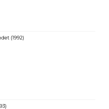
ndet (1992)
93)