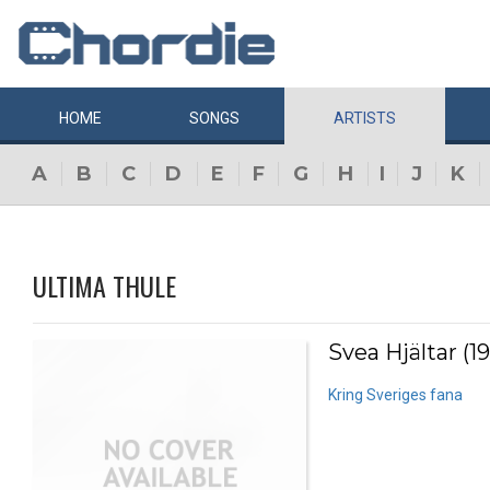
HOME
SONGS
ARTISTS
A
B
C
D
E
F
G
H
I
J
K
ULTIMA THULE
Svea Hjältar (19
Kring Sveriges fana