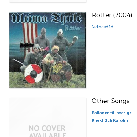
Rötter (2004)
Nidingsdåd
Other Songs
Balladen till sverige
Knekt Och Karolin