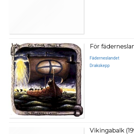
För fädernesla
Fäderneslandet
Drakskepp
Vikingabalk (19