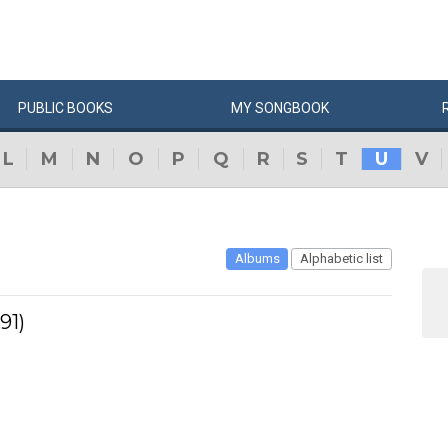
PUBLIC
BOOKS
MY
SONG
BOOK
L
M
N
O
P
Q
R
S
T
U
V
Albums
Alphabetic list
91)