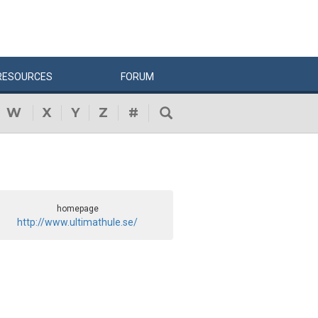
RESOURCES
FORUM
W
X
Y
Z
#
homepage
http://www.ultimathule.se/