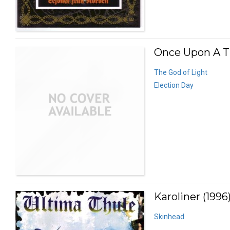
Once Upon A Tim
The God of Light
Election Day
Karoliner (1996
Skinhead