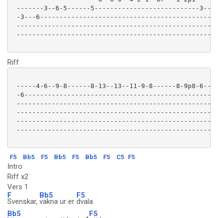
 -------3--6-5------5---------------------------3--3-
 -3---6----------------------------------------------
 ----------------------------------------------------
 ----------------------------------------------------
Riff
 -----4-6--9-8------8-13--13--11-9-8------8-9p8-6--6-
 -6--------------------------------------------------
 ----------------------------------------------------
 ----------------------------------------------------
 ----------------------------------------------------
 ----------------------------------------------------
F5
Bb5
F5
Bb5
F5
Bb5
F5
C5
F5
Intro
Riff x2
Vers 1
F
Bb5
F5
Svenskar,
vakna ur er
dvala
Bb5
F5