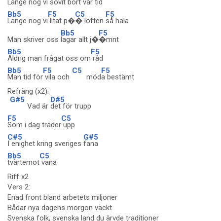
Länge nog vi sovit bort vå
r tid
Bb5
F5
C5
F5
Länge nog vi
litat p�
� löften
så hala
Bb5
F5
Man skriver oss
lagar allt j�
�mnt
Bb5
F5
Aldrig man frågat oss om
råd
Bb5
F5
C5
F5
Man tid för
vila och
möd
a bestämt
Refräng (x2):
G#5
D#5
Vad är
det för trupp
F5
C5
Som i dag träder
upp
C#5
G#5
I enighet kring sveriges
fana
Bb5
C5
tvärtemot
vana
Riff x2
Vers 2:
Enad front bland arbetets miljoner
Bådar nya dagens morgon väckt
Svenska folk, svenska land du ärvde traditioner