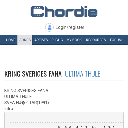
Login/register
HOME
SONGS
ARTISTS
PUBLIC
MY
BOOK
RESOURCES
FORUM
KRING SVERIGES FANA
ULTIMA THULE
KRING SVERIGES FANA
ULTIMA THULE
SVEA HJ�?LTAR(1991)
Intro
 ----------------------------------------------------
 ---------------------6--6-6--4-2-1--br---1-2p1------