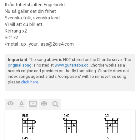
Ifrån frihetshjälten Engelbrekt
Nu så gäller det din frihet
Svenska folk, svenska land
Vi vill att du blir ett
Refräng x2
Riff x2
/metal_up_your_ass@2die4.com
Important
: The song above is NOT stored on the Chordie server. The
original song
is hosted at
www.guitartabs.cc
. Chordie works as a
search engine and provides on-the-fly formatting. Chordie does not
index songs against artists'/composers' will. To remove this song
please
click here.