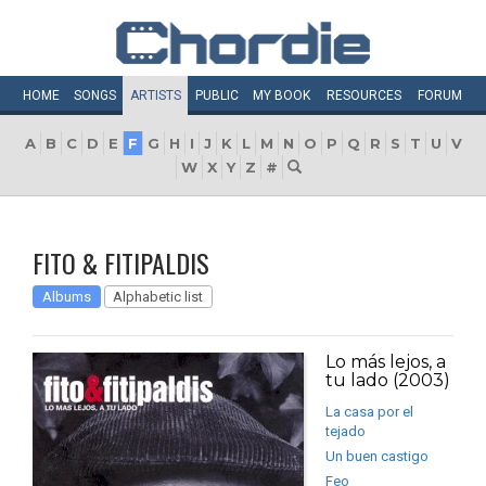
HOME
SONGS
ARTISTS
PUBLIC
MY
BOOK
RESOURCES
FORUM
A
B
C
D
E
F
G
H
I
J
K
L
M
N
O
P
Q
R
S
T
U
V
W
X
Y
Z
#
FITO & FITIPALDIS
Albums
Alphabetic list
Lo más lejos, a
tu lado (2003)
La casa por el
tejado
Un buen castigo
Feo