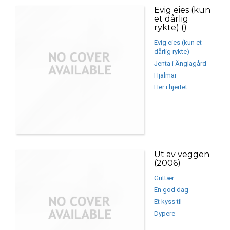
Evig eies (kun
et dårlig
rykte) ()
Evig eies (kun et
dårlig rykte)
Jenta i Änglagård
Hjalmar
Her i hjertet
Ut av veggen
(2006)
Guttær
En god dag
Et kyss til
Dypere