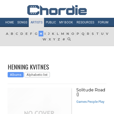
HOME
SONGS
ARTISTS
PUBLIC
MY
BOOK
RESOURCES
FORUM
A
B
C
D
E
F
G
H
I
J
K
L
M
N
O
P
Q
R
S
T
U
V
W
X
Y
Z
#
HENNING KVITNES
Albums
Alphabetic list
Solitude Road
()
Games People Play