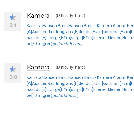
Kamera
(Difficulty: hard)
3.1
Kamera Hansen Band Hansen Band - Kamera Album: Keine 
[A]Aus der Richtung, aus [E]der du [F#m]kommst [F#m]U
hast du [E]dich ge[F#m]sorgt [F#m]In einer kleinen Hoffn
be[F#m]grei (
guitaretab.com
)
Kamera
(Difficulty: hard)
3.0
Kamera Hansen Band Hansen Band - Kamera Album: Keine 
[A]Aus der Richtung, aus [E]der du [F#m]kommst [F#m]U
hast du [E]dich ge[F#m]sorgt [F#m]In einer kleinen Hoffn
be[F#m]grei (
guitartabs.cc
)