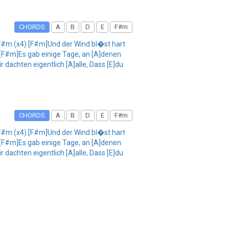
CHORDS
A
B
D
E
F#m
F#m (x4) [F#m]Und der Wind bl�st hart
[F#m]Es gab einige Tage, an [A]denen
 dachten eigentlich [A]alle, Dass [E]du
CHORDS
A
B
D
E
F#m
F#m (x4) [F#m]Und der Wind bl�st hart
[F#m]Es gab einige Tage, an [A]denen
 dachten eigentlich [A]alle, Dass [E]du