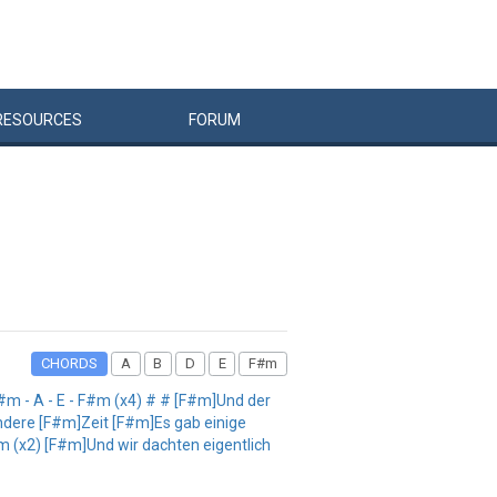
RESOURCES
FORUM
CHORDS
A
B
D
E
F#m
 - A - E - F#m (x4) # # [F#m]Und der
ndere [F#m]Zeit [F#m]Es gab einige
#m (x2) [F#m]Und wir dachten eigentlich