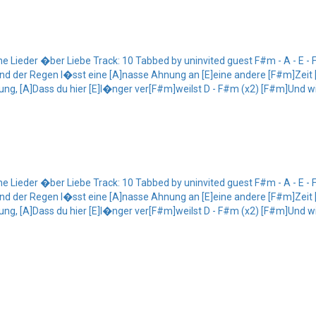
Lieder �ber Liebe Track: 10 Tabbed by uninvited guest F#m - A - E - 
nd der Regen l�sst eine [A]nasse Ahnung an [E]eine andere [F#m]Zeit 
ung, [A]Dass du hier [E]l�nger ver[F#m]weilst D - F#m (x2) [F#m]Und wir
Lieder �ber Liebe Track: 10 Tabbed by uninvited guest F#m - A - E - 
nd der Regen l�sst eine [A]nasse Ahnung an [E]eine andere [F#m]Zeit 
ung, [A]Dass du hier [E]l�nger ver[F#m]weilst D - F#m (x2) [F#m]Und wir