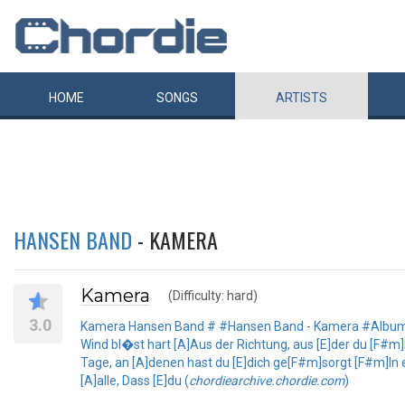
HOME
SONGS
ARTISTS
HANSEN BAND
- KAMERA
Kamera
(Difficulty: hard)
3.0
Kamera Hansen Band # #Hansen Band - Kamera #Album: K
Wind bl�st hart [A]Aus der Richtung, aus [E]der du [F#
Tage, an [A]denen hast du [E]dich ge[F#m]sorgt [F#m]In e
[A]alle, Dass [E]du (
chordiearchive.chordie.com
)