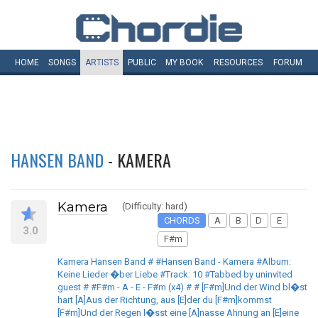
HOME
SONGS
ARTISTS
PUBLIC
MY
BOOK
RESOURCES
FORUM
HANSEN BAND
- KAMERA
Kamera
(Difficulty: hard)
CHORDS
A
B
D
E
3.0
F#m
Kamera Hansen Band # #Hansen Band - Kamera #Album:
Keine Lieder �ber Liebe #Track: 10 #Tabbed by uninvited
guest # #F#m - A - E - F#m (x4) # # [F#m]Und der Wind bl�st
hart [A]Aus der Richtung, aus [E]der du [F#m]kommst
[F#m]Und der Regen l�sst eine [A]nasse Ahnung an [E]eine