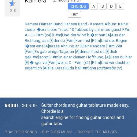
Kamera
(Difficulty: hard)
CHORDS
A
B
D
E
3.0
F#m
Kamera Hansen Band Hansen Band - Kamera Album: Keine
Lieder �ber Liebe Track: 10 Tabbed by uninvited guest F#m -
A - E - F#m (x4) [F#m]Und der Wind bl�st hart [A]Aus der
Richtung, aus [E]der du [F#m]kommst [F#m]Und der Regen
l�sst eine [A]nasse Ahnung an [E]eine andere [F#m]Zeit
[F#m]Es gab einige Tage, an [A]denen hast du [E]dich
ge[F#m]sorgt [F#m]In einer kleinen Hoffnung, [A]Dass du hier
[E]l�nger ver[F#m]weilst D - F#m (x2) [F#m]Und wir dachten
eigentlich [A]alle, Dass [E]du be[F#m]grei (
guitartabs.cc
)
ABOUT
CHORDIE
Guitar chords and guitar tablature made easy.
Chordie is a
search engine for finding guitar chords and
guitar tabs.
PLAY THEIR SONGS
BUY THEIR MUSIC
SUPPORT THE ARTISTS