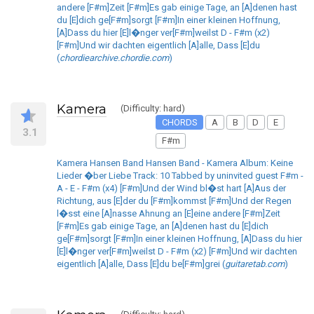
andere [F#m]Zeit [F#m]Es gab einige Tage, an [A]denen hast
du [E]dich ge[F#m]sorgt [F#m]In einer kleinen Hoffnung,
[A]Dass du hier [E]l�nger ver[F#m]weilst D - F#m (x2)
[F#m]Und wir dachten eigentlich [A]alle, Dass [E]du
(
chordiearchive.chordie.com
)
Kamera
(Difficulty: hard)
CHORDS
A
B
D
E
3.1
F#m
Kamera Hansen Band Hansen Band - Kamera Album: Keine
Lieder �ber Liebe Track: 10 Tabbed by uninvited guest F#m -
A - E - F#m (x4) [F#m]Und der Wind bl�st hart [A]Aus der
Richtung, aus [E]der du [F#m]kommst [F#m]Und der Regen
l�sst eine [A]nasse Ahnung an [E]eine andere [F#m]Zeit
[F#m]Es gab einige Tage, an [A]denen hast du [E]dich
ge[F#m]sorgt [F#m]In einer kleinen Hoffnung, [A]Dass du hier
[E]l�nger ver[F#m]weilst D - F#m (x2) [F#m]Und wir dachten
eigentlich [A]alle, Dass [E]du be[F#m]grei (
guitaretab.com
)