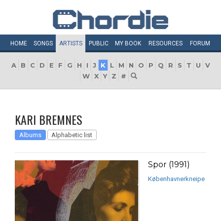
HOME
SONGS
ARTISTS
PUBLIC
MY
BOOK
RESOURCES
FORUM
A
B
C
D
E
F
G
H
I
J
K
L
M
N
O
P
Q
R
S
T
U
V
W
X
Y
Z
#
KARI BREMNES
Albums
Alphabetic list
Spor (1991)
Københavnerkneipe