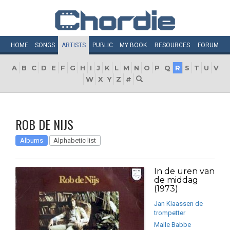
HOME
SONGS
ARTISTS
PUBLIC
MY
BOOK
RESOURCES
FORUM
A
B
C
D
E
F
G
H
I
J
K
L
M
N
O
P
Q
R
S
T
U
V
W
X
Y
Z
#
ROB DE NIJS
Albums
Alphabetic list
In de uren van
de middag
(1973)
Jan Klaassen de
trompetter
Malle Babbe