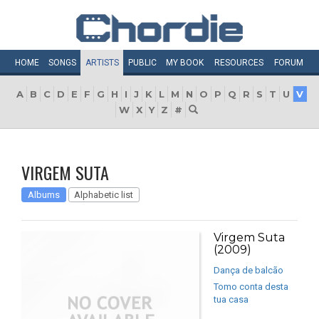
HOME
SONGS
ARTISTS
PUBLIC
MY
BOOK
RESOURCES
FORUM
A
B
C
D
E
F
G
H
I
J
K
L
M
N
O
P
Q
R
S
T
U
V
W
X
Y
Z
#
VIRGEM SUTA
Albums
Alphabetic list
Virgem Suta
(2009)
Dança de balcão
Tomo conta desta
tua casa