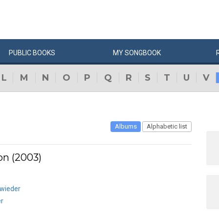
PUBLIC
BOOKS
MY
SONG
BOOK
L
M
N
O
P
Q
R
S
T
U
V
Albums
Alphabetic list
on (2003)
 wieder
er