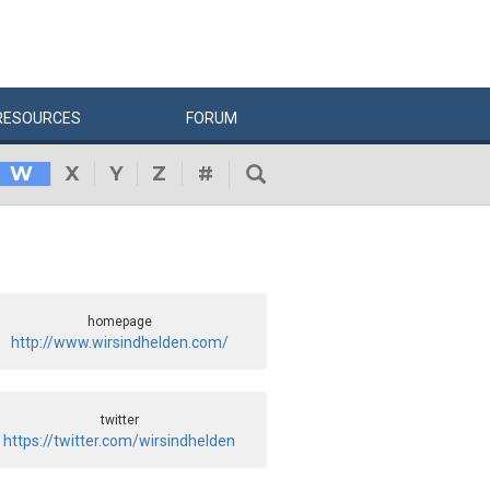
RESOURCES
FORUM
W
X
Y
Z
#
homepage
http://www.wirsindhelden.com/
twitter
https://twitter.com/wirsindhelden