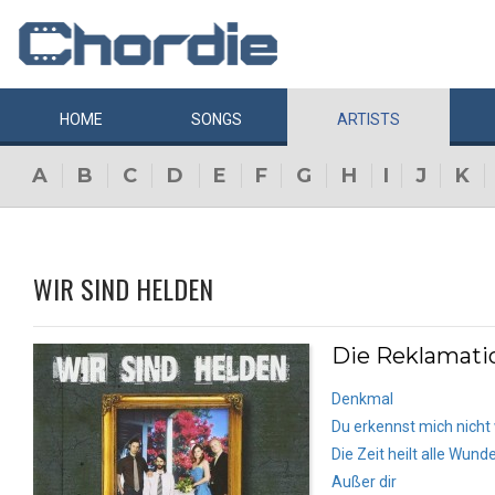
HOME
SONGS
ARTISTS
A
B
C
D
E
F
G
H
I
J
K
WIR SIND HELDEN
Die Reklamati
Denkmal
Du erkennst mich nicht
Die Zeit heilt alle Wund
Außer dir