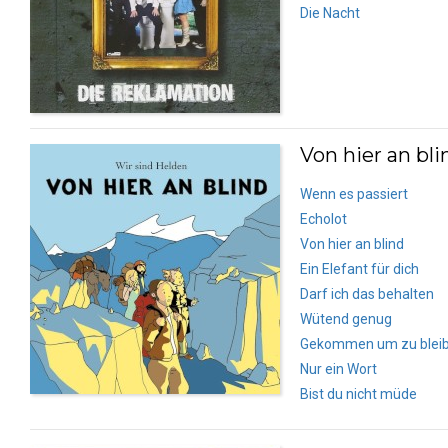
Die Nacht
Von hier an bli
Wenn es passiert
Echolot
Von hier an blind
Ein Elefant für dich
Darf ich das behalten
Wütend genug
Gekommen um zu blei
Nur ein Wort
Bist du nicht müde