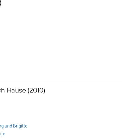
)
h Hause (2010)
g und Brigitte
ute