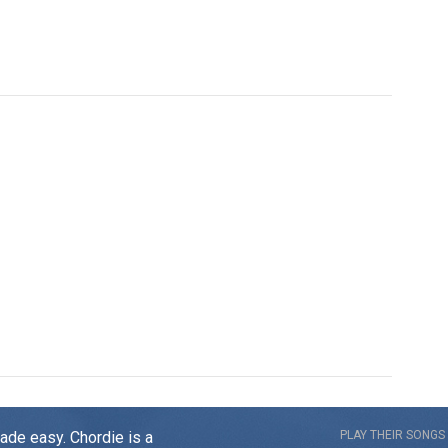
made easy. Chordie is a
PLAY THEIR SONGS