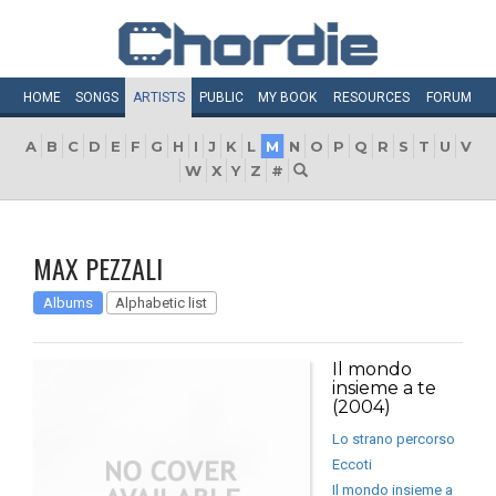
HOME
SONGS
ARTISTS
PUBLIC
MY
BOOK
RESOURCES
FORUM
A
B
C
D
E
F
G
H
I
J
K
L
M
N
O
P
Q
R
S
T
U
V
W
X
Y
Z
#
MAX PEZZALI
Albums
Alphabetic list
Il mondo
insieme a te
(2004)
Lo strano percorso
Eccoti
Il mondo insieme a