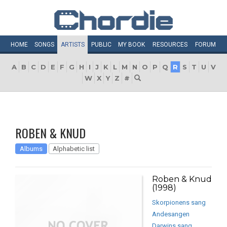
HOME
SONGS
ARTISTS
PUBLIC
MY
BOOK
RESOURCES
FORUM
A
B
C
D
E
F
G
H
I
J
K
L
M
N
O
P
Q
R
S
T
U
V
W
X
Y
Z
#
ROBEN & KNUD
Albums
Alphabetic list
Roben & Knud
(1998)
Skorpionens sang
Andesangen
Darwins sang