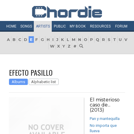
HOME
SONGS
ARTISTS
PUBLIC
MY
BOOK
RESOURCES
FORUM
A
B
C
D
E
F
G
H
I
J
K
L
M
N
O
P
Q
R
S
T
U
V
W
X
Y
Z
#
EFECTO PASILLO
Albums
Alphabetic list
El misterioso
caso de...
(2013)
Pan y mantequilla
No importa que
llueva