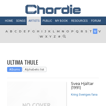
HOME
SONGS
ARTISTS
PUBLIC
MY
BOOK
RESOURCES
FORUM
A
B
C
D
E
F
G
H
I
J
K
L
M
N
O
P
Q
R
S
T
U
V
W
X
Y
Z
#
ULTIMA THULE
Albums
Alphabetic list
Svea Hjältar
(1991)
Kring Sveriges fana