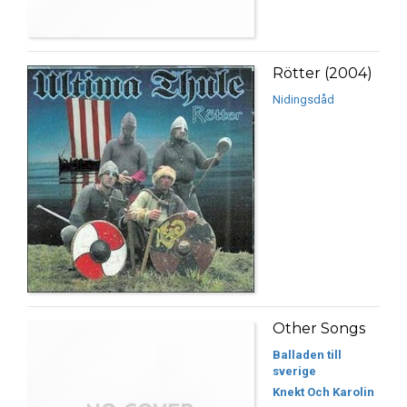
Rötter (2004)
Nidingsdåd
Other Songs
Balladen till
sverige
Knekt Och Karolin