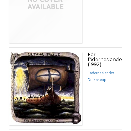
För
fäderneslandet
(1992)
Fäderneslandet
Drakskepp