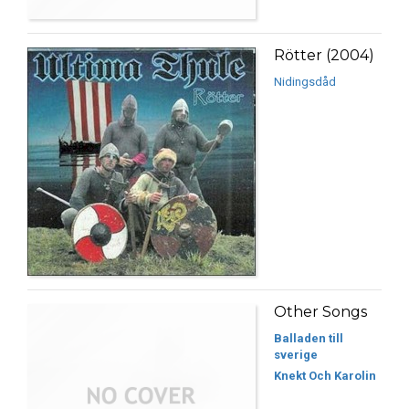
Rötter (2004)
Nidingsdåd
Other Songs
Balladen till
sverige
Knekt Och Karolin