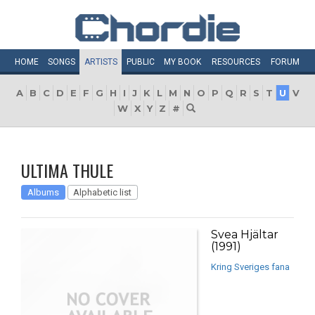
HOME
SONGS
ARTISTS
PUBLIC
MY
BOOK
RESOURCES
FORUM
A
B
C
D
E
F
G
H
I
J
K
L
M
N
O
P
Q
R
S
T
U
V
W
X
Y
Z
#
ULTIMA THULE
Albums
Alphabetic list
Svea Hjältar
(1991)
Kring Sveriges fana