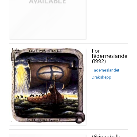
För
fäderneslandet
(1992)
Fäderneslandet
Drakskepp
Vikingabalk