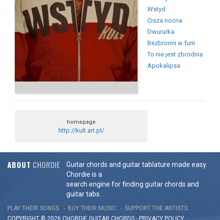
Wstyd
Cisza nocna
Dwururka
Bezbronni w furii
To nie jest zbrodnia
Apokalipsa
homepage
http://kult.art.pl/
ABOUT
CHORDIE
Guitar chords and guitar tablature made easy.
Chordie is a
search engine for finding guitar chords and
guitar tabs.
PLAY THEIR SONGS
BUY THEIR MUSIC
SUPPORT THE ARTISTS
COPYRIGHT © 2026 CHORDIE GUITAR
CHORDS
-
PRIVACY POLICY