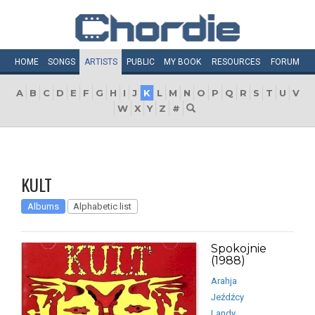
HOME
SONGS
ARTISTS
PUBLIC
MY
BOOK
RESOURCES
FORUM
A
B
C
D
E
F
G
H
I
J
K
L
M
N
O
P
Q
R
S
T
U
V
W
X
Y
Z
#
KULT
Albums
Alphabetic list
Spokojnie
(1988)
Arahja
Jeźdźcy
Landy